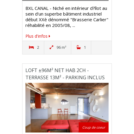
BXL CANAL - Niché en intérieur d?îlot au
sein d'un superbe bâtiment industriel
début XXè dénommé "Brasserie Carlier"
réhabilité en 2005/08, ...
Plus d'infos
2
96 m²
1
LOFT ±96M² NET HAB 2CH -
TERRASSE 13M² - PARKING INCLUS
Coup de coeur