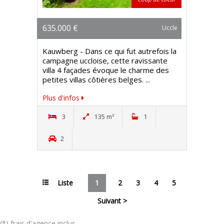
635.000 €
Uccle
Kauwberg - Dans ce qui fut autrefois la
campagne uccloise, cette ravissante
villa 4 façades évoque le charme des
petites villas côtières belges. ...
Plus d'infos
3
135 m²
1
2
Liste
1
2
3
4
5
Suivant >
(*) frais d'agence inclus