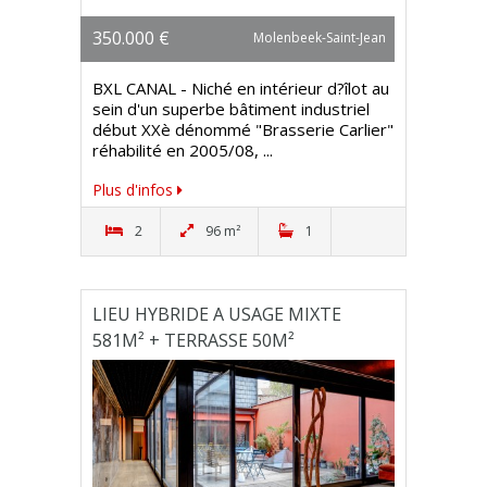
350.000 €
Molenbeek-Saint-Jean
BXL CANAL - Niché en intérieur d?îlot au
sein d'un superbe bâtiment industriel
début XXè dénommé "Brasserie Carlier"
réhabilité en 2005/08, ...
Plus d'infos
2
96 m²
1
LIEU HYBRIDE A USAGE MIXTE
581M² + TERRASSE 50M²