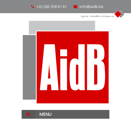
+32 (0)2 358 61 61
info@aidb.be
MENU