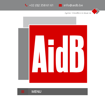
+32 (0)2 358 61 61
info@aidb.be
MENU