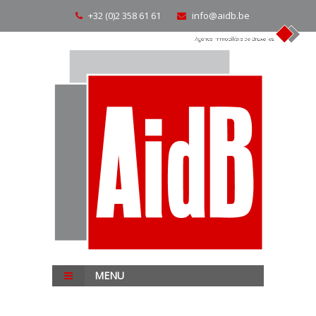
+32 (0)2 358 61 61
info@aidb.be
MENU