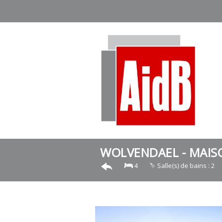
WOLVENDAEL - MAISON
4
Salle(s) de bains : 2