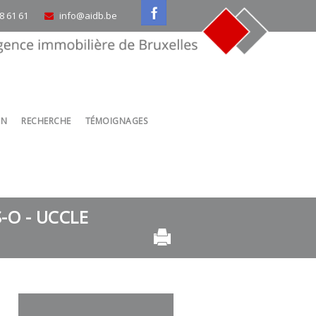
58 61 61
info@aidb.be
ON
RECHERCHE
TÉMOIGNAGES
-O - UCCLE