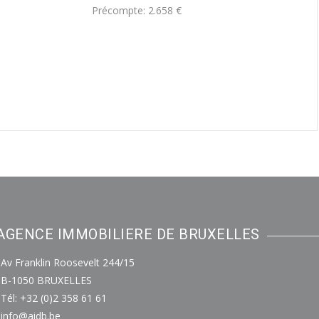
Précompte: 2.658 €
AGENCE IMMOBILIERE DE BRUXELLES
Av Franklin Roosevelt 244/15
B-1050 BRUXELLES
Tél: +32 (0)2 358 61 61
info@aidb.be