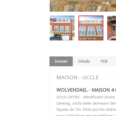
Dossier
Détails
PEB
MAISON - UCCLE
WOLVENDAEL - MAISON 4 C
SOUS OFFRE - Bénéficiant d?une t
Dieweg, cette belle demeure famil
façade de 7m. Petit porche intéri
sous plafond et une magnifique ca