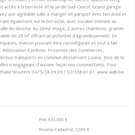
 accès à la terrasse et le jardin Sud-Ouest. Grand garage
avez une agréable salle à manger en parquet avec terrasse et
ouvrant également sur la terrasse, avec escalier menant au
 salle de douche. Au 2ème étage, 2 autres chambres, grande
eable de 28 m² offrant un potentiel d'agrandissement. En
 espaces, maison pouvant être reconfigurée et tout à fait
le. Rénovation à prévoir. Proximité des commerces,
ombreux transports en commun desservant Louise, Bois de la
elles n'engageant d'aucune façon nos commettants. Pour
 Nathalie Wouters 0475/38.39.39 ? 02/358.61.61. www.aidb.be
Prix: 635.000 €
Revenu Cadastral: 5.589 €