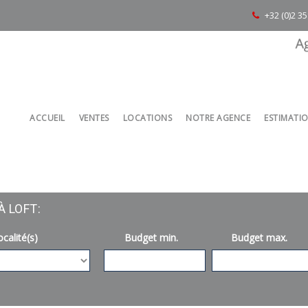
+32 (0)2 3
ACCUEIL
VENTES
LOCATIONS
NOTRE AGENCE
ESTIMATI
À LOFT:
calité(s)
Budget min.
Budget max.