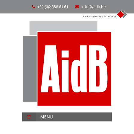
+32 (0)2 358 61 61
info@aidb.be
MENU