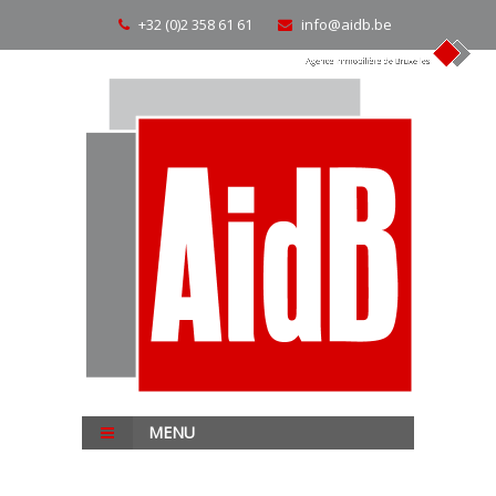
+32 (0)2 358 61 61
info@aidb.be
MENU